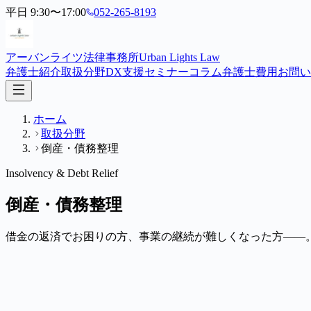
平日 9:30〜17:00
052-265-8193
アーバンライツ法律事務所
Urban Lights Law
弁護士紹介
取扱分野
DX支援
セミナー
コラム
弁護士費用
お問い
ホーム
取扱分野
倒産・債務整理
Insolvency & Debt Relief
倒産・債務整理
借金の返済でお困りの方、事業の継続が難しくなった方——