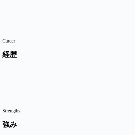
24年1月、
アーバンライツ法律事務所
を開設し独立。
プログラミ
朝7:45に自動ブリーフィングが届く 業務システムを運用してい
の実績を基に、中小企業・士業事務所向けの
DX支援サービス
PO法人PAL研究会
にて「中小企業の法務」「中小企業のための
Career
経歴
2016年
司法試験合格
2016年
司法修習（第70期・岐阜）
2017年
弁護士登録（愛知県弁護士会）
2017年
住田正夫法律事務所（現 弁護士法人住田法律事務所
2024年
アーバンライツ法律事務所 開設・独立
Strengths
強み