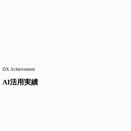
講演実績
損害保険会社向け研修
高速道路事業者向け研修
タクシー共済組合向け研修
医薬品会社向け研修
外部活動
NPO法人PAL研究会
講師（「中小企業の法務」「中小
DX Achievement
AI活用実績
475+
自動化スクリプト
19