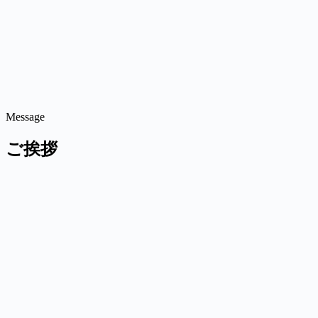
DXプロダクト
7:45
毎朝の自動通知
DX支援サービスの詳細はこちら
Message
ご挨拶