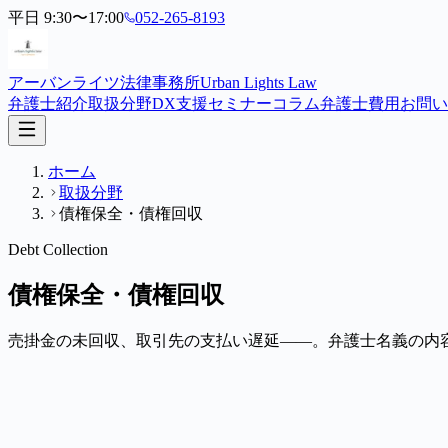
平日 9:30〜17:00
052-265-8193
アーバンライツ法律事務所
Urban Lights Law
弁護士紹介
取扱分野
DX支援
セミナー
コラム
弁護士費用
お問い
ホーム
取扱分野
債権保全・債権回収
Debt Collection
債権保全・債権回収
売掛金の未回収、取引先の支払い遅延——。弁護士名義の内