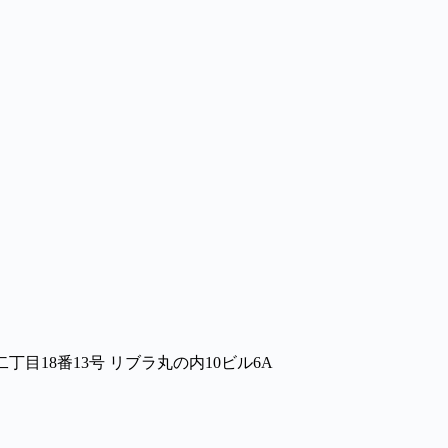
目18番13号 リブラ丸の内10ビル6A