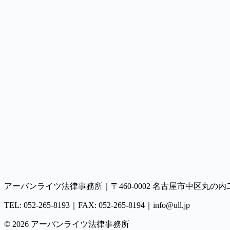
会社名・事務所名
必須
お名前
必須
メールアドレス
必須
電話番号
ご相談内容
無料相談を申し込む
アーバンライツ法律事務所
｜
〒460-0002
名古屋市中区丸の内二丁
TEL:
052-265-8193
｜FAX:
052-265-8194
｜
info@ull.jp
©
2026
アーバンライツ法律事務所